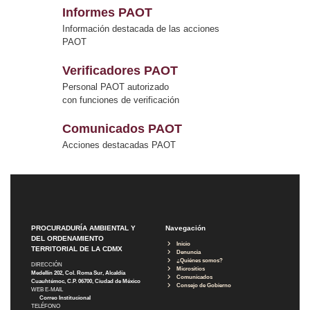
Informes PAOT
Información destacada de las acciones
PAOT
Verificadores PAOT
Personal PAOT autorizado
con funciones de verificación
Comunicados PAOT
Acciones destacadas PAOT
PROCURADURÍA AMBIENTAL Y
Navegación
DEL ORDENAMIENTO
Inicio
TERRITORIAL DE LA CDMX
Denuncia
¿Quiénes somos?
DIRECCIÓN
Micrositios
Medellín 202, Col. Roma Sur, Alcaldía
Comunicados
Cuauhtémoc, C.P. 06700, Ciudad de México
Consejo de Gobierno
WEB E-MAIL
Correo Institucional
TELÉFONO