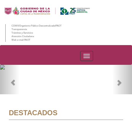
CDMX/Organismo Público Descentralizado/PAOT
Transparencia
Trámites y Servicios
Atención Ciudadana
Web e-mail PAOT
PAOT
Previous
Nex
DESTACADOS