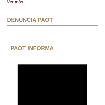
Ver más
DENUNCIA PAOT
PAOT INFORMA