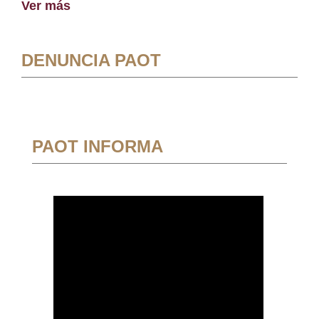
Ver más
DENUNCIA PAOT
PAOT INFORMA