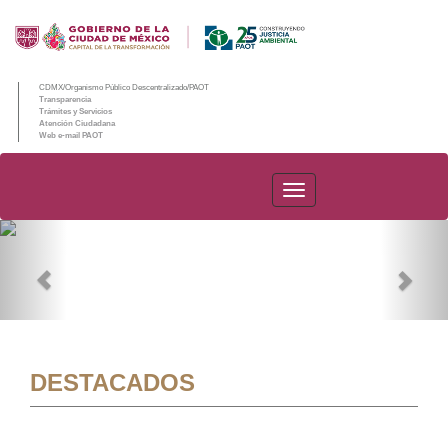
CDMX/Organismo Público Descentralizado/PAOT
Transparencia
Trámites y Servicios
Atención Ciudadana
Web e-mail PAOT
PAOT
Previous
Nex
DESTACADOS