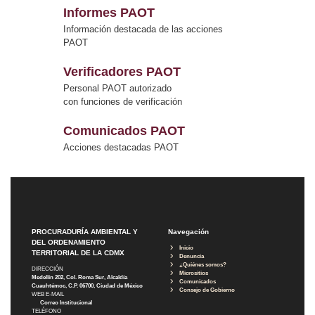
Informes PAOT
Información destacada de las acciones
PAOT
Verificadores PAOT
Personal PAOT autorizado
con funciones de verificación
Comunicados PAOT
Acciones destacadas PAOT
PROCURADURÍA AMBIENTAL Y
Navegación
DEL ORDENAMIENTO
Inicio
TERRITORIAL DE LA CDMX
Denuncia
¿Quiénes somos?
DIRECCIÓN
Micrositios
Medellín 202, Col. Roma Sur, Alcaldía
Comunicados
Cuauhtémoc, C.P. 06700, Ciudad de México
Consejo de Gobierno
WEB E-MAIL
Correo Institucional
TELÉFONO