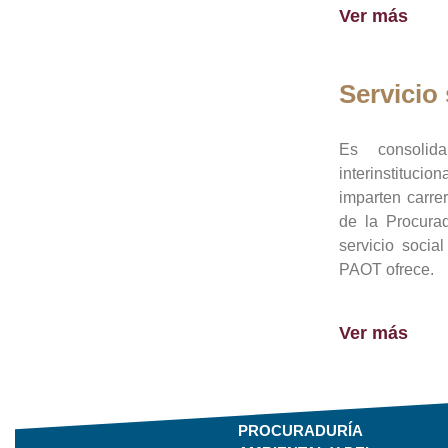
Ver más
Servicio 
Es consolid
interinstituci
imparten carre
de la Procura
servicio socia
PAOT ofrece.
Ver más
PROCURADURÍA