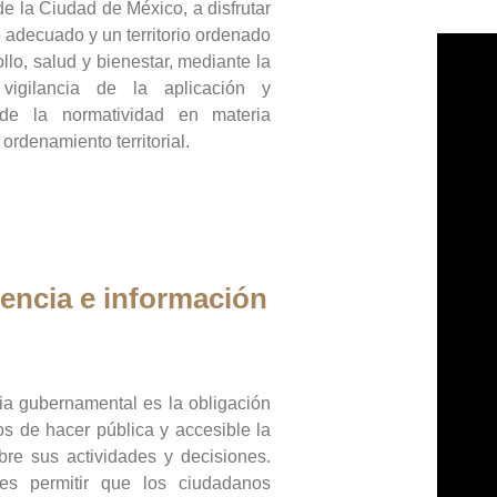
de la Ciudad de México, a disfrutar
 adecuado y un territorio ordenado
llo, salud y bienestar, mediante la
vigilancia de la aplicación y
 de la normatividad en materia
 ordenamiento territorial.
encia e información
ia gubernamental es la obligación
os de hacer pública y accesible la
bre sus actividades y decisiones.
es permitir que los ciudadanos