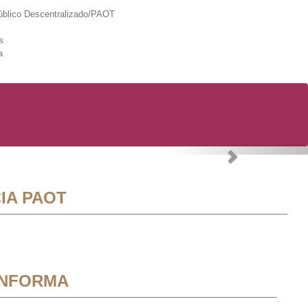
lico Descentralizado/PAOT
s
a
Next
IA PAOT
INFORMA