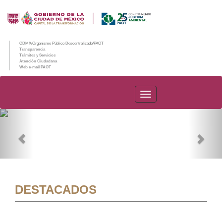
CDMX/Organismo Público Descentralizado/PAOT
Transparencia
Trámites y Servicios
Atención Ciudadana
Web e-mail PAOT
PAOT
Previous
Nex
DESTACADOS