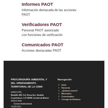
Informes PAOT
Información destacada de las acciones
PAOT
Verificadores PAOT
Personal PAOT autorizado
con funciones de verificación
Comunicados PAOT
Acciones destacadas PAOT
PROCURADURÍA AMBIENTAL Y
Navegación
DEL ORDENAMIENTO
Inicio
TERRITORIAL DE LA CDMX
Denuncia
¿Quiénes somos?
DIRECCIÓN
Micrositios
Medellín 202, Col. Roma Sur, Alcaldía
Comunicados
Cuauhtémoc, C.P. 06700, Ciudad de México
Consejo de Gobierno
WEB E-MAIL
Correo Institucional
TELÉFONO