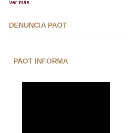
Ver más
DENUNCIA PAOT
PAOT INFORMA