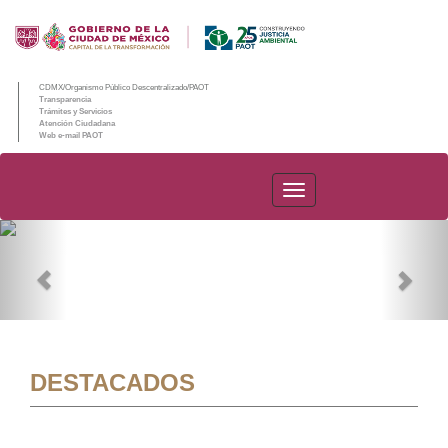
CDMX/Organismo Público Descentralizado/PAOT
Transparencia
Trámites y Servicios
Atención Ciudadana
Web e-mail PAOT
PAOT
Previous
Nex
DESTACADOS