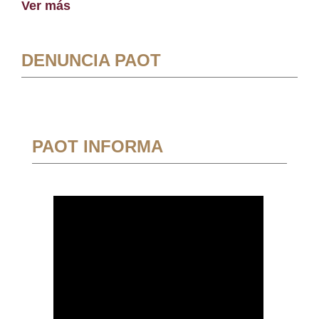
Ver más
DENUNCIA PAOT
PAOT INFORMA