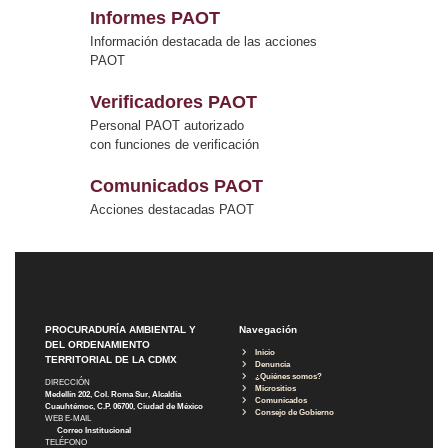
Informes PAOT
Información destacada de las acciones
PAOT
Verificadores PAOT
Personal PAOT autorizado
con funciones de verificación
Comunicados PAOT
Acciones destacadas PAOT
PROCURADURÍA AMBIENTAL Y
Navegación
DEL ORDENAMIENTO
Inicio
TERRITORIAL DE LA CDMX
Denuncia
¿Quiénes somos?
DIRECCIÓN
Micrositios
Medellín 202, Col. Roma Sur, Alcaldía
Comunicados
Cuauhtémoc, C.P. 06700, Ciudad de México
Consejo de Gobierno
WEB E-MAIL
Correo Institucional
TELÉFONO