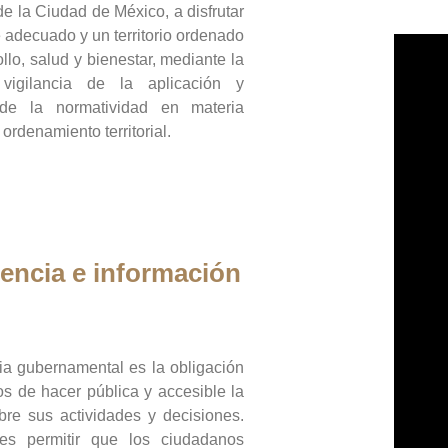
de la Ciudad de México, a disfrutar
 adecuado y un territorio ordenado
llo, salud y bienestar, mediante la
vigilancia de la aplicación y
 de la normatividad en materia
 ordenamiento territorial.
encia e información
ia gubernamental es la obligación
os de hacer pública y accesible la
bre sus actividades y decisiones.
es permitir que los ciudadanos