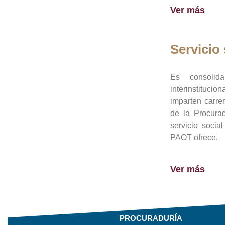
Ver más
Servicio 
Es consolid
interinstituci
imparten carre
de la Procura
servicio socia
PAOT ofrece.
Ver más
PROCURADURÍA