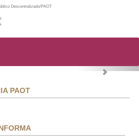
lico Descentralizado/PAOT
s
a
Next
IA PAOT
INFORMA