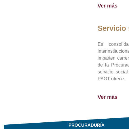
Ver más
Servicio 
Es consolid
interinstituci
imparten carre
de la Procura
servicio socia
PAOT ofrece.
Ver más
PROCURADURÍA