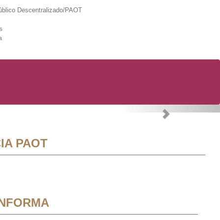
lico Descentralizado/PAOT
s
a
Next
IA PAOT
INFORMA