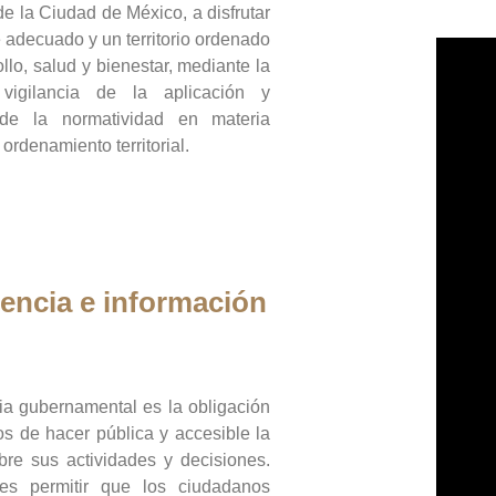
de la Ciudad de México, a disfrutar
 adecuado y un territorio ordenado
llo, salud y bienestar, mediante la
vigilancia de la aplicación y
 de la normatividad en materia
 ordenamiento territorial.
encia e información
ia gubernamental es la obligación
os de hacer pública y accesible la
bre sus actividades y decisiones.
es permitir que los ciudadanos