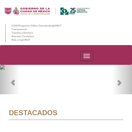
CDMX/Organismo Público Descentralizado/PAOT
Transparencia
Trámites y Servicios
Atención Ciudadana
Web e-mail PAOT
PAOT
Previous
Nex
DESTACADOS