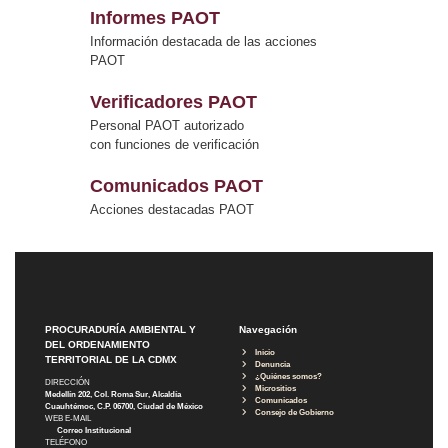
Informes PAOT
Información destacada de las acciones
PAOT
Verificadores PAOT
Personal PAOT autorizado
con funciones de verificación
Comunicados PAOT
Acciones destacadas PAOT
PROCURADURÍA AMBIENTAL Y
Navegación
DEL ORDENAMIENTO
Inicio
TERRITORIAL DE LA CDMX
Denuncia
¿Quiénes somos?
DIRECCIÓN
Micrositios
Medellín 202, Col. Roma Sur, Alcaldía
Comunicados
Cuauhtémoc, C.P. 06700, Ciudad de México
Consejo de Gobierno
WEB E-MAIL
Correo Institucional
TELÉFONO