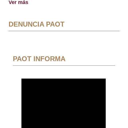
Ver más
DENUNCIA PAOT
PAOT INFORMA