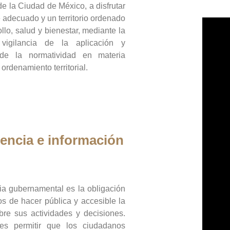
de la Ciudad de México, a disfrutar
 adecuado y un territorio ordenado
llo, salud y bienestar, mediante la
vigilancia de la aplicación y
 de la normatividad en materia
 ordenamiento territorial.
encia e información
ia gubernamental es la obligación
os de hacer pública y accesible la
bre sus actividades y decisiones.
es permitir que los ciudadanos