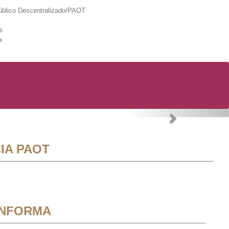
lico Descentralizado/PAOT
s
a
Next
IA PAOT
INFORMA