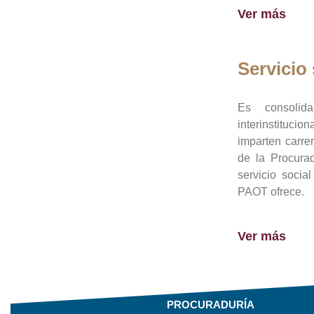
Ver más
Servicio 
Es consolid
interinstituci
imparten carre
de la Procura
servicio socia
PAOT ofrece.
Ver más
PROCURADURÍA