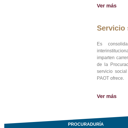
Ver más
Servicio 
Es consolid
interinstituci
imparten carre
de la Procura
servicio socia
PAOT ofrece.
Ver más
PROCURADURÍA