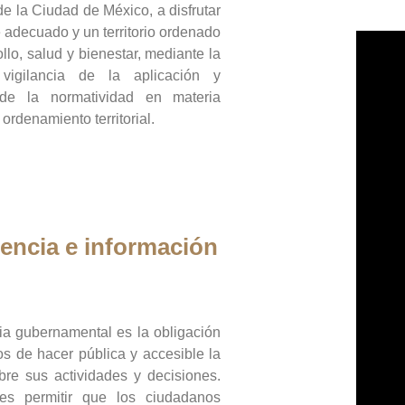
de la Ciudad de México, a disfrutar
 adecuado y un territorio ordenado
llo, salud y bienestar, mediante la
vigilancia de la aplicación y
 de la normatividad en materia
 ordenamiento territorial.
encia e información
ia gubernamental es la obligación
os de hacer pública y accesible la
bre sus actividades y decisiones.
es permitir que los ciudadanos