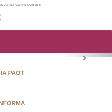
lico Descentralizado/PAOT
s
a
Next
IA PAOT
INFORMA