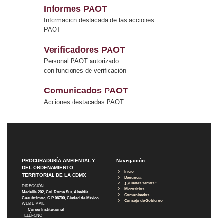
Informes PAOT
Información destacada de las acciones
PAOT
Verificadores PAOT
Personal PAOT autorizado
con funciones de verificación
Comunicados PAOT
Acciones destacadas PAOT
PROCURADURÍA AMBIENTAL Y
Navegación
DEL ORDENAMIENTO
Inicio
TERRITORIAL DE LA CDMX
Denuncia
¿Quiénes somos?
DIRECCIÓN
Micrositios
Medellín 202, Col. Roma Sur, Alcaldía
Comunicados
Cuauhtémoc, C.P. 06700, Ciudad de México
Consejo de Gobierno
WEB E-MAIL
Correo Institucional
TELÉFONO