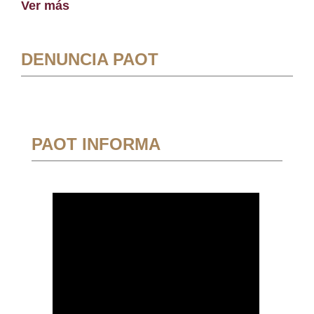
Ver más
DENUNCIA PAOT
PAOT INFORMA