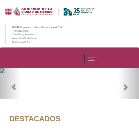
CDMX/Organismo Público Descentralizado/PAOT
Transparencia
Trámites y Servicios
Atención Ciudadana
Web e-mail PAOT
PAOT
Previous
Nex
DESTACADOS