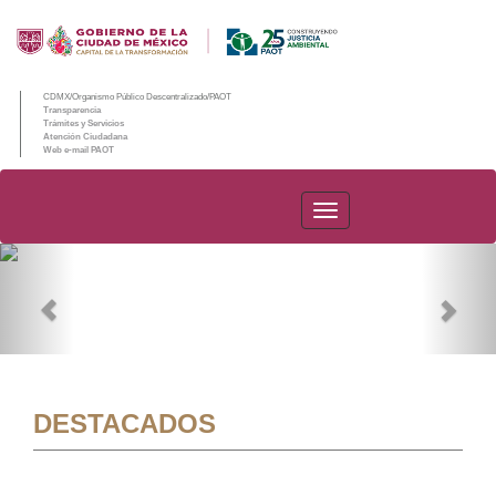
CDMX/Organismo Público Descentralizado/PAOT
Transparencia
Trámites y Servicios
Atención Ciudadana
Web e-mail PAOT
PAOT
Previous
Nex
DESTACADOS