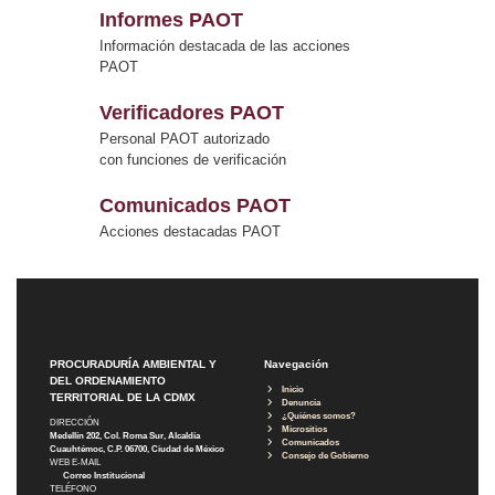
Informes PAOT
Información destacada de las acciones
PAOT
Verificadores PAOT
Personal PAOT autorizado
con funciones de verificación
Comunicados PAOT
Acciones destacadas PAOT
PROCURADURÍA AMBIENTAL Y
Navegación
DEL ORDENAMIENTO
Inicio
TERRITORIAL DE LA CDMX
Denuncia
¿Quiénes somos?
DIRECCIÓN
Micrositios
Medellín 202, Col. Roma Sur, Alcaldía
Comunicados
Cuauhtémoc, C.P. 06700, Ciudad de México
Consejo de Gobierno
WEB E-MAIL
Correo Institucional
TELÉFONO