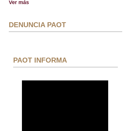
Ver más
DENUNCIA PAOT
PAOT INFORMA