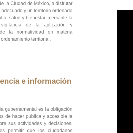
de la Ciudad de México, a disfrutar
 adecuado y un territorio ordenado
llo, salud y bienestar, mediante la
vigilancia de la aplicación y
 de la normatividad en materia
 ordenamiento territorial.
encia e información
ia gubernamental es la obligación
os de hacer pública y accesible la
bre sus actividades y decisiones.
es permitir que los ciudadanos