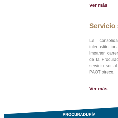
Ver más
Servicio 
Es consolid
interinstituci
imparten carre
de la Procura
servicio socia
PAOT ofrece.
Ver más
PROCURADURÍA