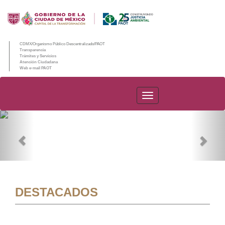
CDMX/Organismo Público Descentralizado/PAOT
Transparencia
Trámites y Servicios
Atención Ciudadana
Web e-mail PAOT
PAOT
Previous
Nex
DESTACADOS