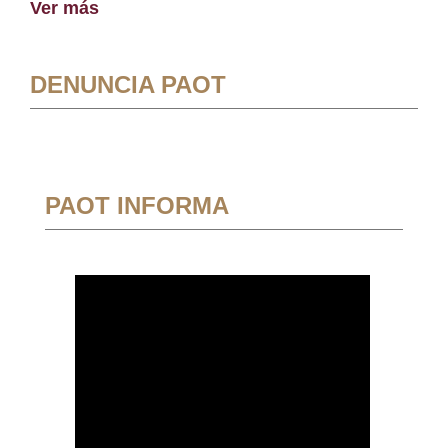
Ver más
DENUNCIA PAOT
PAOT INFORMA