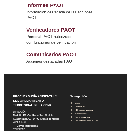
Informes PAOT
Información destacada de las acciones
PAOT
Verificadores PAOT
Personal PAOT autorizado
con funciones de verificación
Comunicados PAOT
Acciones destacadas PAOT
PROCURADURÍA AMBIENTAL Y
Navegación
DEL ORDENAMIENTO
Inicio
TERRITORIAL DE LA CDMX
Denuncia
¿Quiénes somos?
DIRECCIÓN
Micrositios
Medellín 202, Col. Roma Sur, Alcaldía
Comunicados
Cuauhtémoc, C.P. 06700, Ciudad de México
Consejo de Gobierno
WEB E-MAIL
Correo Institucional
TELÉFONO