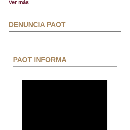
Ver más
DENUNCIA PAOT
PAOT INFORMA