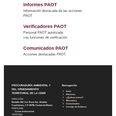
Informes PAOT
Información destacada de las acciones
PAOT
Verificadores PAOT
Personal PAOT autorizado
con funciones de verificación
Comunicados PAOT
Acciones destacadas PAOT
PROCURADURÍA AMBIENTAL Y
Navegación
DEL ORDENAMIENTO
Inicio
TERRITORIAL DE LA CDMX
Denuncia
¿Quiénes somos?
DIRECCIÓN
Micrositios
Medellín 202, Col. Roma Sur, Alcaldía
Comunicados
Cuauhtémoc, C.P. 06700, Ciudad de México
Consejo de Gobierno
WEB E-MAIL
Correo Institucional
TELÉFONO