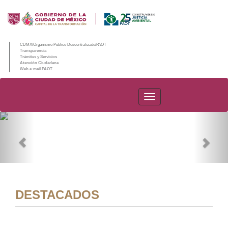
CDMX/Organismo Público Descentralizado/PAOT
Transparencia
Trámites y Servicios
Atención Ciudadana
Web e-mail PAOT
PAOT
Previous
Nex
DESTACADOS