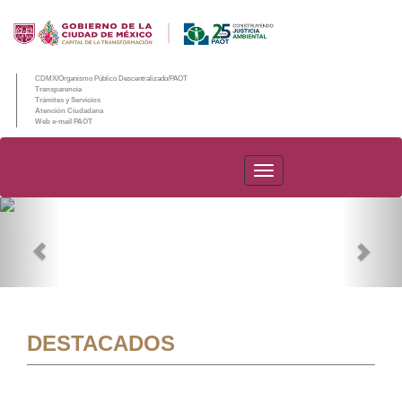
CDMX/Organismo Público Descentralizado/PAOT
Transparencia
Trámites y Servicios
Atención Ciudadana
Web e-mail PAOT
PAOT
Previous
Nex
DESTACADOS