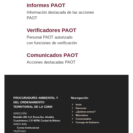
Informes PAOT
Información destacada de las acciones
PAOT
Verificadores PAOT
Personal PAOT autorizado
con funciones de verificación
Comunicados PAOT
Acciones destacadas PAOT
PROCURADURÍA AMBIENTAL Y
Navegación
DEL ORDENAMIENTO
Inicio
TERRITORIAL DE LA CDMX
Denuncia
¿Quiénes somos?
DIRECCIÓN
Micrositios
Medellín 202, Col. Roma Sur, Alcaldía
Comunicados
Cuauhtémoc, C.P. 06700, Ciudad de México
Consejo de Gobierno
WEB E-MAIL
Correo Institucional
TELÉFONO