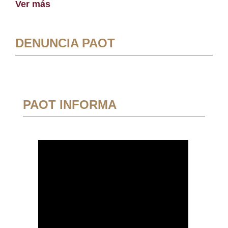
Ver más
DENUNCIA PAOT
PAOT INFORMA