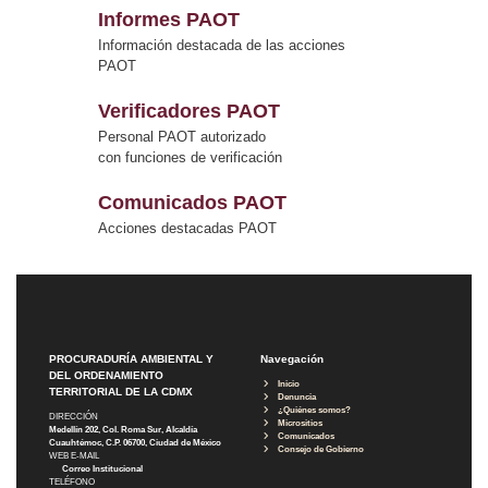
Informes PAOT
Información destacada de las acciones
PAOT
Verificadores PAOT
Personal PAOT autorizado
con funciones de verificación
Comunicados PAOT
Acciones destacadas PAOT
PROCURADURÍA AMBIENTAL Y
Navegación
DEL ORDENAMIENTO
Inicio
TERRITORIAL DE LA CDMX
Denuncia
¿Quiénes somos?
DIRECCIÓN
Micrositios
Medellín 202, Col. Roma Sur, Alcaldía
Comunicados
Cuauhtémoc, C.P. 06700, Ciudad de México
Consejo de Gobierno
WEB E-MAIL
Correo Institucional
TELÉFONO