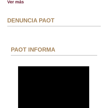
Ver más
DENUNCIA PAOT
PAOT INFORMA