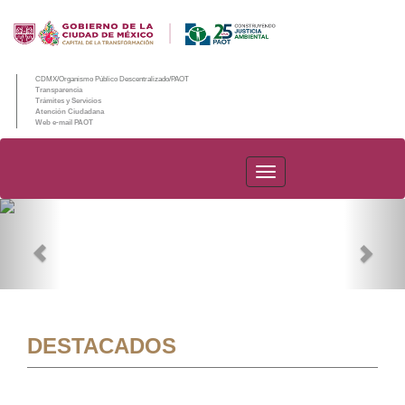
CDMX/Organismo Público Descentralizado/PAOT
Transparencia
Trámites y Servicios
Atención Ciudadana
Web e-mail PAOT
PAOT
Previous
Nex
DESTACADOS