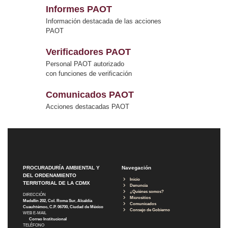
Informes PAOT
Información destacada de las acciones
PAOT
Verificadores PAOT
Personal PAOT autorizado
con funciones de verificación
Comunicados PAOT
Acciones destacadas PAOT
PROCURADURÍA AMBIENTAL Y
Navegación
DEL ORDENAMIENTO
Inicio
TERRITORIAL DE LA CDMX
Denuncia
¿Quiénes somos?
DIRECCIÓN
Micrositios
Medellín 202, Col. Roma Sur, Alcaldía
Comunicados
Cuauhtémoc, C.P. 06700, Ciudad de México
Consejo de Gobierno
WEB E-MAIL
Correo Institucional
TELÉFONO