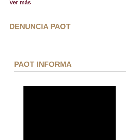
Ver más
DENUNCIA PAOT
PAOT INFORMA