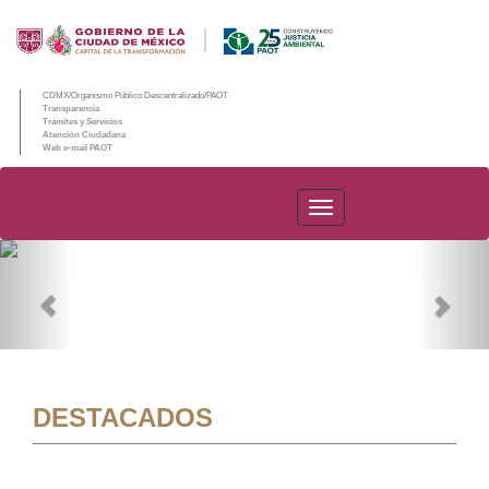
CDMX/Organismo Público Descentralizado/PAOT
Transparencia
Trámites y Servicios
Atención Ciudadana
Web e-mail PAOT
PAOT
Previous
Nex
DESTACADOS