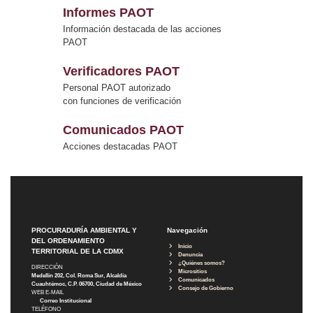
Informes PAOT
Información destacada de las acciones
PAOT
Verificadores PAOT
Personal PAOT autorizado
con funciones de verificación
Comunicados PAOT
Acciones destacadas PAOT
PROCURADURÍA AMBIENTAL Y
Navegación
DEL ORDENAMIENTO
Inicio
TERRITORIAL DE LA CDMX
Denuncia
¿Quiénes somos?
DIRECCIÓN
Micrositios
Medellín 202, Col. Roma Sur, Alcaldía
Comunicados
Cuauhtémoc, C.P. 06700, Ciudad de México
Consejo de Gobierno
WEB E-MAIL
Correo Institucional
TELÉFONO