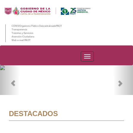
CDMX/Organismo Público Descentralizado/PAOT
Transparencia
Trámites y Servicios
Atención Ciudadana
Web e-mail PAOT
PAOT
Previous
Nex
DESTACADOS