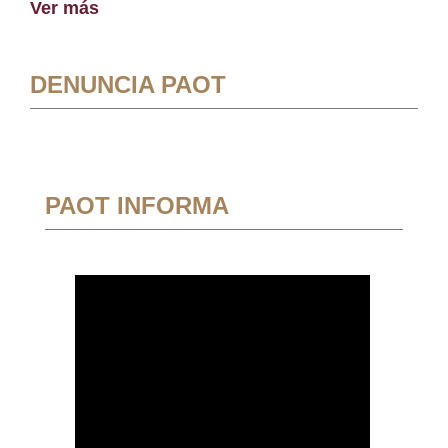
Ver más
DENUNCIA PAOT
PAOT INFORMA