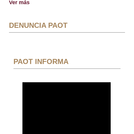
Ver más
DENUNCIA PAOT
PAOT INFORMA