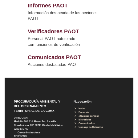
Informes PAOT
Información destacada de las acciones
PAOT
Verificadores PAOT
Personal PAOT autorizado
con funciones de verificación
Comunicados PAOT
Acciones destacadas PAOT
PROCURADURÍA AMBIENTAL Y
Navegación
DEL ORDENAMIENTO
Inicio
TERRITORIAL DE LA CDMX
Denuncia
¿Quiénes somos?
DIRECCIÓN
Micrositios
Medellín 202, Col. Roma Sur, Alcaldía
Comunicados
Cuauhtémoc, C.P. 06700, Ciudad de México
Consejo de Gobierno
WEB E-MAIL
Correo Institucional
TELÉFONO