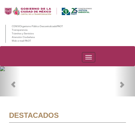
CDMX/Organismo Público Descentralizado/PAOT
Transparencia
Trámites y Servicios
Atención Ciudadana
Web e-mail PAOT
PAOT
Previous
Nex
DESTACADOS