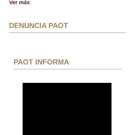
Ver más
DENUNCIA PAOT
PAOT INFORMA