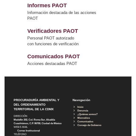
Informes PAOT
Información destacada de las acciones
PAOT
Verificadores PAOT
Personal PAOT autorizado
con funciones de verificación
Comunicados PAOT
Acciones destacadas PAOT
PROCURADURÍA AMBIENTAL Y
Navegación
DEL ORDENAMIENTO
Inicio
TERRITORIAL DE LA CDMX
Denuncia
¿Quiénes somos?
DIRECCIÓN
Micrositios
Medellín 202, Col. Roma Sur, Alcaldía
Comunicados
Cuauhtémoc, C.P. 06700, Ciudad de México
Consejo de Gobierno
WEB E-MAIL
Correo Institucional
TELÉFONO