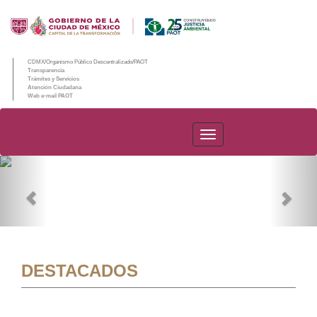
CDMX/Organismo Público Descentralizado/PAOT
Transparencia
Trámites y Servicios
Atención Ciudadana
Web e-mail PAOT
PAOT
Previous
Nex
DESTACADOS