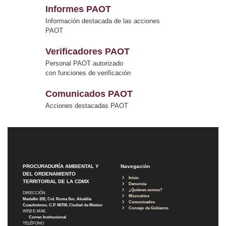
Informes PAOT
Información destacada de las acciones
PAOT
Verificadores PAOT
Personal PAOT autorizado
con funciones de verificación
Comunicados PAOT
Acciones destacadas PAOT
PROCURADURÍA AMBIENTAL Y
Navegación
DEL ORDENAMIENTO
Inicio
TERRITORIAL DE LA CDMX
Denuncia
¿Quiénes somos?
DIRECCIÓN
Micrositios
Medellín 202, Col. Roma Sur, Alcaldía
Comunicados
Cuauhtémoc, C.P. 06700, Ciudad de México
Consejo de Gobierno
WEB E-MAIL
Correo Institucional
TELÉFONO