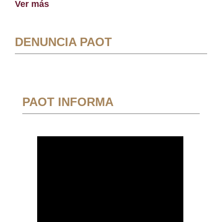
Ver más
DENUNCIA PAOT
PAOT INFORMA