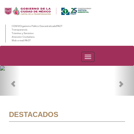
CDMX/Organismo Público Descentralizado/PAOT
Transparencia
Trámites y Servicios
Atención Ciudadana
Web e-mail PAOT
PAOT
Previous
Nex
DESTACADOS