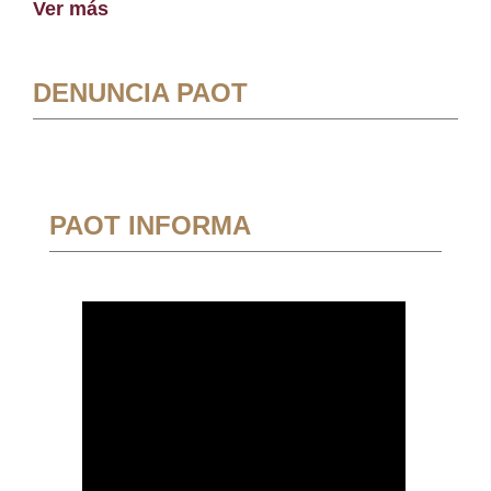
Ver más
DENUNCIA PAOT
PAOT INFORMA