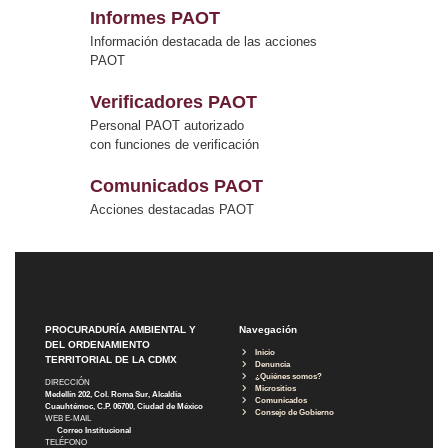
Informes PAOT
Información destacada de las acciones
PAOT
Verificadores PAOT
Personal PAOT autorizado
con funciones de verificación
Comunicados PAOT
Acciones destacadas PAOT
PROCURADURÍA AMBIENTAL Y
Navegación
DEL ORDENAMIENTO
Inicio
TERRITORIAL DE LA CDMX
Denuncia
¿Quiénes somos?
DIRECCIÓN
Micrositios
Medellín 202, Col. Roma Sur, Alcaldía
Comunicados
Cuauhtémoc, C.P. 06700, Ciudad de México
Consejo de Gobierno
WEB E-MAIL
Correo Institucional
TELÉFONO