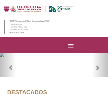
CDMX/Organismo Público Descentralizado/PAOT
Transparencia
Trámites y Servicios
Atención Ciudadana
Web e-mail PAOT
PAOT
Previous
Nex
DESTACADOS