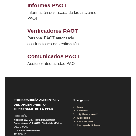
Informes PAOT
Información destacada de las acciones
PAOT
Verificadores PAOT
Personal PAOT autorizado
con funciones de verificación
Comunicados PAOT
Acciones destacadas PAOT
PROCURADURÍA AMBIENTAL Y
Navegación
DEL ORDENAMIENTO
Inicio
TERRITORIAL DE LA CDMX
Denuncia
¿Quiénes somos?
DIRECCIÓN
Micrositios
Medellín 202, Col. Roma Sur, Alcaldía
Comunicados
Cuauhtémoc, C.P. 06700, Ciudad de México
Consejo de Gobierno
WEB E-MAIL
Correo Institucional
TELÉFONO