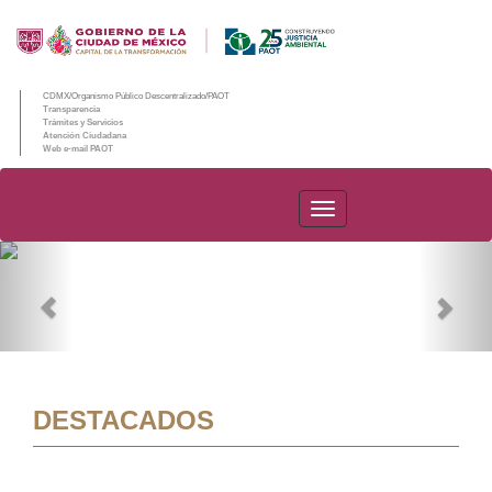
CDMX/Organismo Público Descentralizado/PAOT
Transparencia
Trámites y Servicios
Atención Ciudadana
Web e-mail PAOT
PAOT
Previous
Nex
DESTACADOS