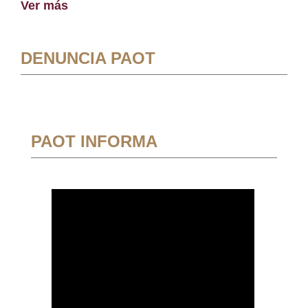
Ver más
DENUNCIA PAOT
PAOT INFORMA