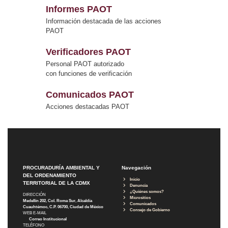
Informes PAOT
Información destacada de las acciones
PAOT
Verificadores PAOT
Personal PAOT autorizado
con funciones de verificación
Comunicados PAOT
Acciones destacadas PAOT
PROCURADURÍA AMBIENTAL Y
Navegación
DEL ORDENAMIENTO
Inicio
TERRITORIAL DE LA CDMX
Denuncia
¿Quiénes somos?
DIRECCIÓN
Micrositios
Medellín 202, Col. Roma Sur, Alcaldía
Comunicados
Cuauhtémoc, C.P. 06700, Ciudad de México
Consejo de Gobierno
WEB E-MAIL
Correo Institucional
TELÉFONO