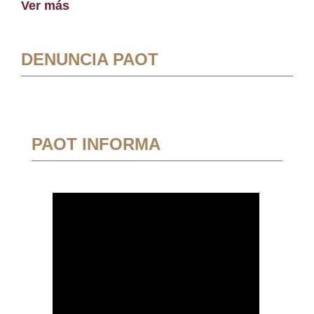
Ver más
DENUNCIA PAOT
PAOT INFORMA