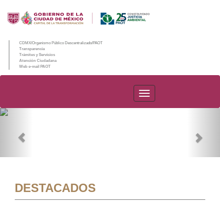
CDMX/Organismo Público Descentralizado/PAOT
Transparencia
Trámites y Servicios
Atención Ciudadana
Web e-mail PAOT
PAOT
Previous
Nex
DESTACADOS