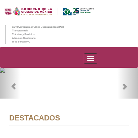
CDMX/Organismo Público Descentralizado/PAOT
Transparencia
Trámites y Servicios
Atención Ciudadana
Web e-mail PAOT
PAOT
Previous
Nex
DESTACADOS