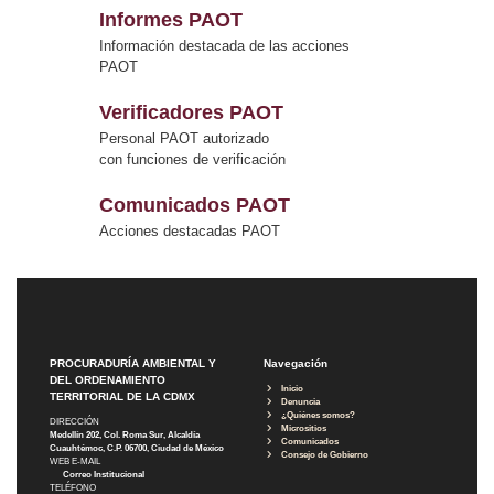
Informes PAOT
Información destacada de las acciones
PAOT
Verificadores PAOT
Personal PAOT autorizado
con funciones de verificación
Comunicados PAOT
Acciones destacadas PAOT
PROCURADURÍA AMBIENTAL Y
Navegación
DEL ORDENAMIENTO
Inicio
TERRITORIAL DE LA CDMX
Denuncia
¿Quiénes somos?
DIRECCIÓN
Micrositios
Medellín 202, Col. Roma Sur, Alcaldía
Comunicados
Cuauhtémoc, C.P. 06700, Ciudad de México
Consejo de Gobierno
WEB E-MAIL
Correo Institucional
TELÉFONO