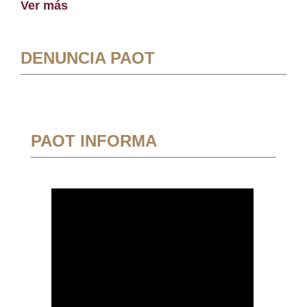
Ver más
DENUNCIA PAOT
PAOT INFORMA