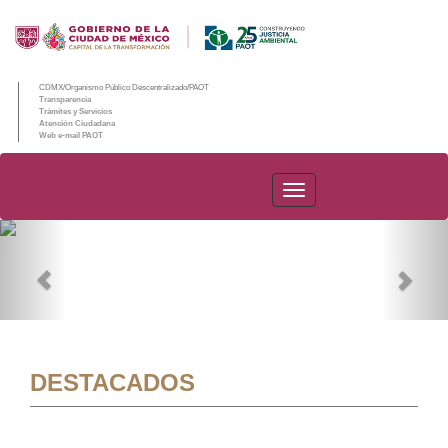
CDMX/Organismo Público Descentralizado/PAOT
Transparencia
Trámites y Servicios
Atención Ciudadana
Web e-mail PAOT
PAOT
Previous
Nex
DESTACADOS