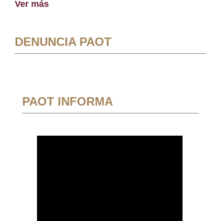
Ver más
DENUNCIA PAOT
PAOT INFORMA