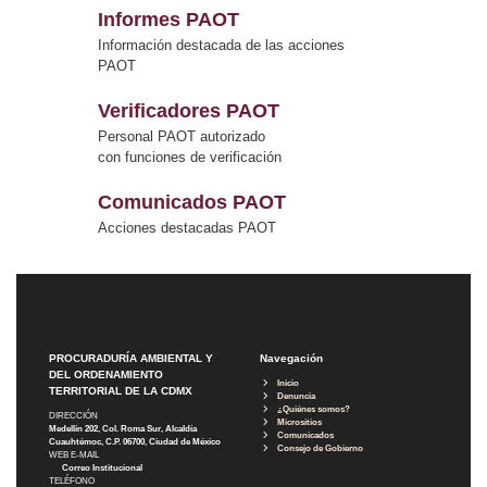
Informes PAOT
Información destacada de las acciones
PAOT
Verificadores PAOT
Personal PAOT autorizado
con funciones de verificación
Comunicados PAOT
Acciones destacadas PAOT
PROCURADURÍA AMBIENTAL Y
Navegación
DEL ORDENAMIENTO
Inicio
TERRITORIAL DE LA CDMX
Denuncia
¿Quiénes somos?
DIRECCIÓN
Micrositios
Medellín 202, Col. Roma Sur, Alcaldía
Comunicados
Cuauhtémoc, C.P. 06700, Ciudad de México
Consejo de Gobierno
WEB E-MAIL
Correo Institucional
TELÉFONO