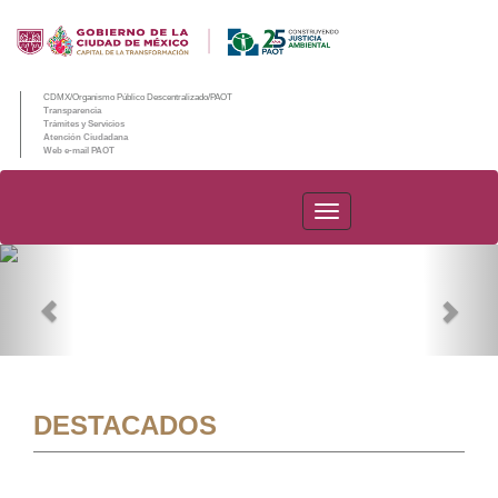
CDMX/Organismo Público Descentralizado/PAOT
Transparencia
Trámites y Servicios
Atención Ciudadana
Web e-mail PAOT
PAOT
Previous
Nex
DESTACADOS