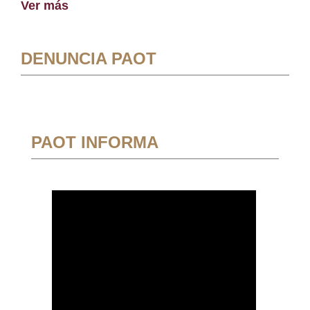
Ver más
DENUNCIA PAOT
PAOT INFORMA