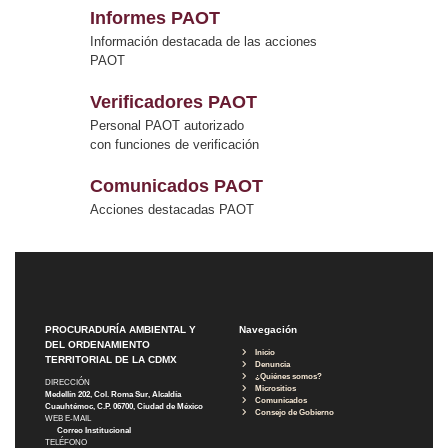
Informes PAOT
Información destacada de las acciones
PAOT
Verificadores PAOT
Personal PAOT autorizado
con funciones de verificación
Comunicados PAOT
Acciones destacadas PAOT
PROCURADURÍA AMBIENTAL Y
Navegación
DEL ORDENAMIENTO
Inicio
TERRITORIAL DE LA CDMX
Denuncia
¿Quiénes somos?
DIRECCIÓN
Micrositios
Medellín 202, Col. Roma Sur, Alcaldía
Comunicados
Cuauhtémoc, C.P. 06700, Ciudad de México
Consejo de Gobierno
WEB E-MAIL
Correo Institucional
TELÉFONO