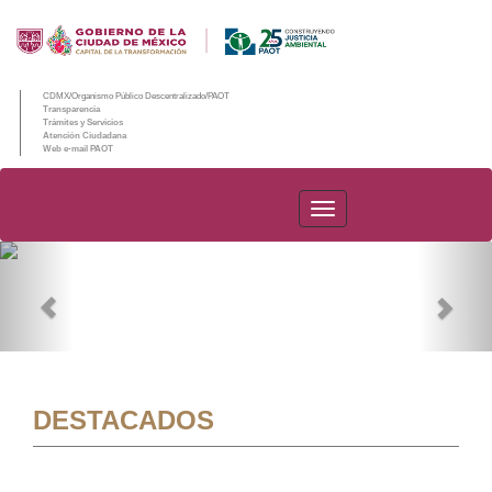
CDMX/Organismo Público Descentralizado/PAOT
Transparencia
Trámites y Servicios
Atención Ciudadana
Web e-mail PAOT
PAOT
Previous
Nex
DESTACADOS