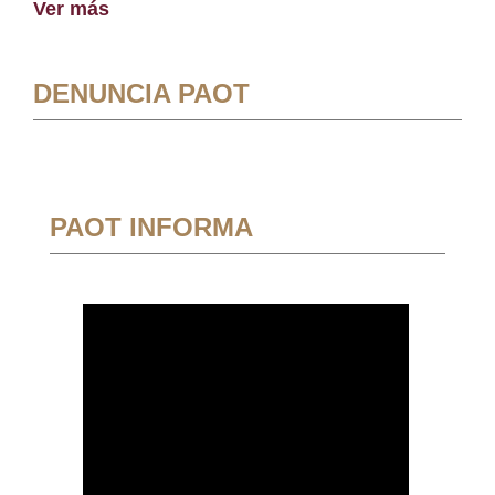
Ver más
DENUNCIA PAOT
PAOT INFORMA