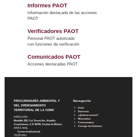
Informes PAOT
Información destacada de las acciones
PAOT
Verificadores PAOT
Personal PAOT autorizado
con funciones de verificación
Comunicados PAOT
Acciones destacadas PAOT
PROCURADURÍA AMBIENTAL Y
Navegación
DEL ORDENAMIENTO
Inicio
TERRITORIAL DE LA CDMX
Denuncia
¿Quiénes somos?
DIRECCIÓN
Micrositios
Medellín 202, Col. Roma Sur, Alcaldía
Comunicados
Cuauhtémoc, C.P. 06700, Ciudad de México
Consejo de Gobierno
WEB E-MAIL
Correo Institucional
TELÉFONO