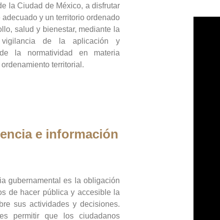
de la Ciudad de México, a disfrutar
 adecuado y un territorio ordenado
llo, salud y bienestar, mediante la
vigilancia de la aplicación y
 de la normatividad en materia
 ordenamiento territorial.
encia e información
ia gubernamental es la obligación
os de hacer pública y accesible la
bre sus actividades y decisiones.
es permitir que los ciudadanos