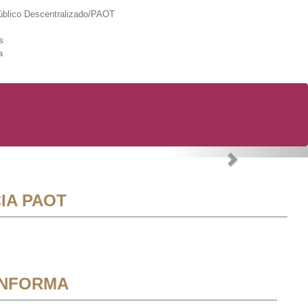
lico Descentralizado/PAOT
s
a
Next
IA PAOT
INFORMA