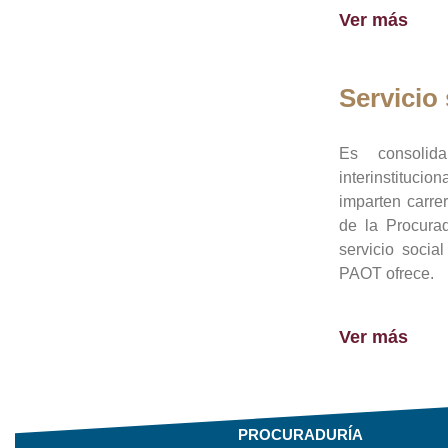
Ver más
Servicio 
Es consolid
interinstituci
imparten carre
de la Procura
servicio socia
PAOT ofrece.
Ver más
PROCURADURÍA