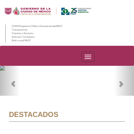
CDMX/Organismo Público Descentralizado/PAOT
Transparencia
Trámites y Servicios
Atención Ciudadana
Web e-mail PAOT
PAOT
Previous
Nex
DESTACADOS