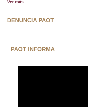
Ver más
DENUNCIA PAOT
PAOT INFORMA