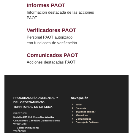
Informes PAOT
Información destacada de las acciones
PAOT
Verificadores PAOT
Personal PAOT autorizado
con funciones de verificación
Comunicados PAOT
Acciones destacadas PAOT
PROCURADURÍA AMBIENTAL Y
Navegación
DEL ORDENAMIENTO
Inicio
TERRITORIAL DE LA CDMX
Denuncia
¿Quiénes somos?
DIRECCIÓN
Micrositios
Medellín 202, Col. Roma Sur, Alcaldía
Comunicados
Cuauhtémoc, C.P. 06700, Ciudad de México
Consejo de Gobierno
WEB E-MAIL
Correo Institucional
TELÉFONO