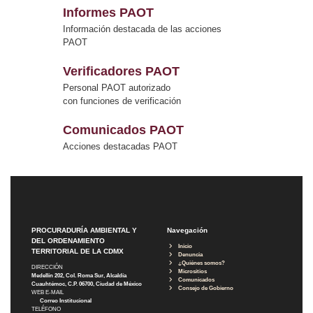
Informes PAOT
Información destacada de las acciones
PAOT
Verificadores PAOT
Personal PAOT autorizado
con funciones de verificación
Comunicados PAOT
Acciones destacadas PAOT
PROCURADURÍA AMBIENTAL Y
Navegación
DEL ORDENAMIENTO
Inicio
TERRITORIAL DE LA CDMX
Denuncia
¿Quiénes somos?
DIRECCIÓN
Micrositios
Medellín 202, Col. Roma Sur, Alcaldía
Comunicados
Cuauhtémoc, C.P. 06700, Ciudad de México
Consejo de Gobierno
WEB E-MAIL
Correo Institucional
TELÉFONO