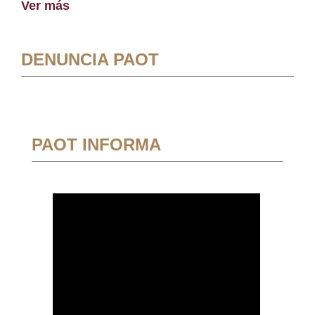
Ver más
DENUNCIA PAOT
PAOT INFORMA