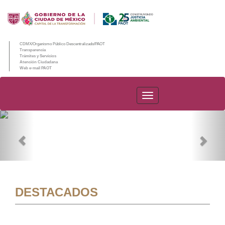
CDMX/Organismo Público Descentralizado/PAOT
Transparencia
Trámites y Servicios
Atención Ciudadana
Web e-mail PAOT
PAOT
Previous
Nex
DESTACADOS