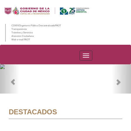
CDMX/Organismo Público Descentralizado/PAOT
Transparencia
Trámites y Servicios
Atención Ciudadana
Web e-mail PAOT
PAOT
Previous
Nex
DESTACADOS