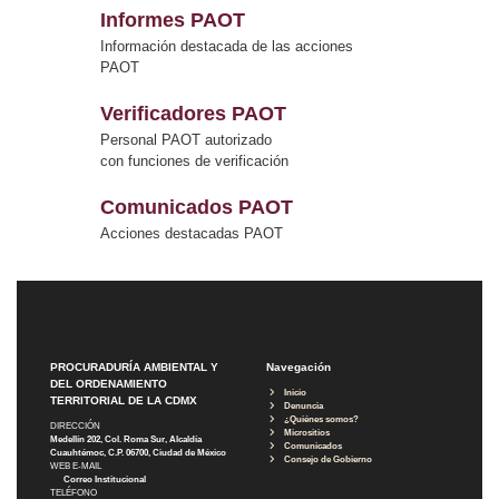
Informes PAOT
Información destacada de las acciones
PAOT
Verificadores PAOT
Personal PAOT autorizado
con funciones de verificación
Comunicados PAOT
Acciones destacadas PAOT
PROCURADURÍA AMBIENTAL Y
Navegación
DEL ORDENAMIENTO
Inicio
TERRITORIAL DE LA CDMX
Denuncia
¿Quiénes somos?
DIRECCIÓN
Micrositios
Medellín 202, Col. Roma Sur, Alcaldía
Comunicados
Cuauhtémoc, C.P. 06700, Ciudad de México
Consejo de Gobierno
WEB E-MAIL
Correo Institucional
TELÉFONO