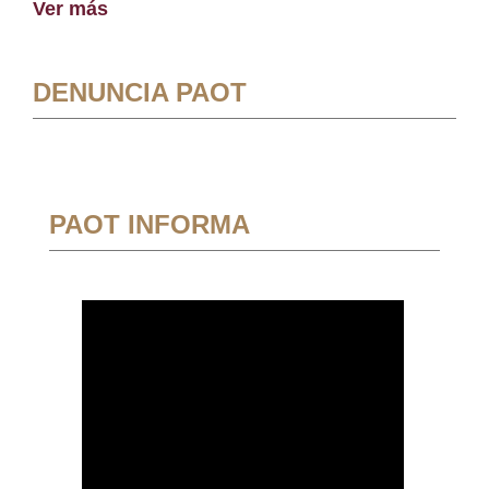
Ver más
DENUNCIA PAOT
PAOT INFORMA