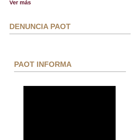
Ver más
DENUNCIA PAOT
PAOT INFORMA