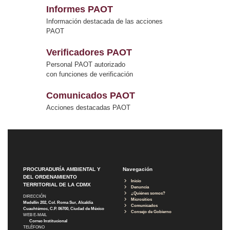
Informes PAOT
Información destacada de las acciones
PAOT
Verificadores PAOT
Personal PAOT autorizado
con funciones de verificación
Comunicados PAOT
Acciones destacadas PAOT
PROCURADURÍA AMBIENTAL Y
Navegación
DEL ORDENAMIENTO
Inicio
TERRITORIAL DE LA CDMX
Denuncia
¿Quiénes somos?
DIRECCIÓN
Micrositios
Medellín 202, Col. Roma Sur, Alcaldía
Comunicados
Cuauhtémoc, C.P. 06700, Ciudad de México
Consejo de Gobierno
WEB E-MAIL
Correo Institucional
TELÉFONO