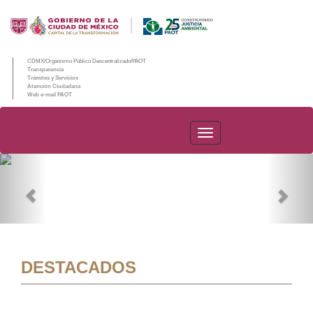
CDMX/Organismo Público Descentralizado/PAOT
Transparencia
Trámites y Servicios
Atención Ciudadana
Web e-mail PAOT
PAOT
Previous
Nex
DESTACADOS