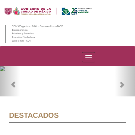
CDMX/Organismo Público Descentralizado/PAOT
Transparencia
Trámites y Servicios
Atención Ciudadana
Web e-mail PAOT
PAOT
Previous
Nex
DESTACADOS