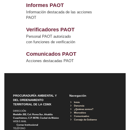
Informes PAOT
Información destacada de las acciones
PAOT
Verificadores PAOT
Personal PAOT autorizado
con funciones de verificación
Comunicados PAOT
Acciones destacadas PAOT
PROCURADURÍA AMBIENTAL Y
Navegación
DEL ORDENAMIENTO
Inicio
TERRITORIAL DE LA CDMX
Denuncia
¿Quiénes somos?
DIRECCIÓN
Micrositios
Medellín 202, Col. Roma Sur, Alcaldía
Comunicados
Cuauhtémoc, C.P. 06700, Ciudad de México
Consejo de Gobierno
WEB E-MAIL
Correo Institucional
TELÉFONO