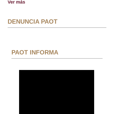
Ver más
DENUNCIA PAOT
PAOT INFORMA