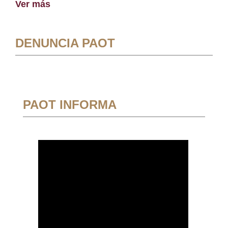
Ver más
DENUNCIA PAOT
PAOT INFORMA