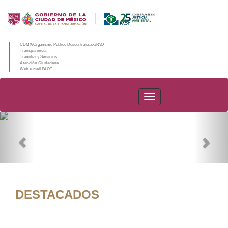
CDMX/Organismo Público Descentralizado/PAOT
Transparencia
Trámites y Servicios
Atención Ciudadana
Web e-mail PAOT
PAOT
Previous
Nex
DESTACADOS