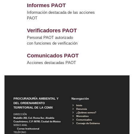
Informes PAOT
Información destacada de las acciones
PAOT
Verificadores PAOT
Personal PAOT autorizado
con funciones de verificación
Comunicados PAOT
Acciones destacadas PAOT
PROCURADURÍA AMBIENTAL Y
Navegación
DEL ORDENAMIENTO
Inicio
TERRITORIAL DE LA CDMX
Denuncia
¿Quiénes somos?
DIRECCIÓN
Micrositios
Medellín 202, Col. Roma Sur, Alcaldía
Comunicados
Cuauhtémoc, C.P. 06700, Ciudad de México
Consejo de Gobierno
WEB E-MAIL
Correo Institucional
TELÉFONO