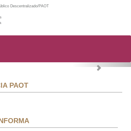
lico Descentralizado/PAOT
s
a
Next
IA PAOT
INFORMA