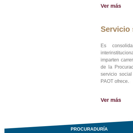
Ver más
Servicio 
Es consolid
interinstituci
imparten carre
de la Procura
servicio socia
PAOT ofrece.
Ver más
PROCURADURÍA