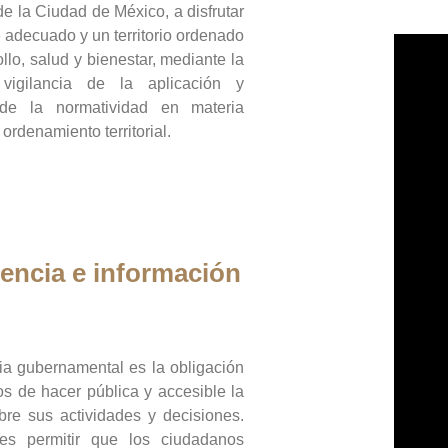
de la Ciudad de México, a disfrutar
 adecuado y un territorio ordenado
llo, salud y bienestar, mediante la
vigilancia de la aplicación y
 de la normatividad en materia
 ordenamiento territorial.
encia e información
ia gubernamental es la obligación
os de hacer pública y accesible la
bre sus actividades y decisiones.
es permitir que los ciudadanos