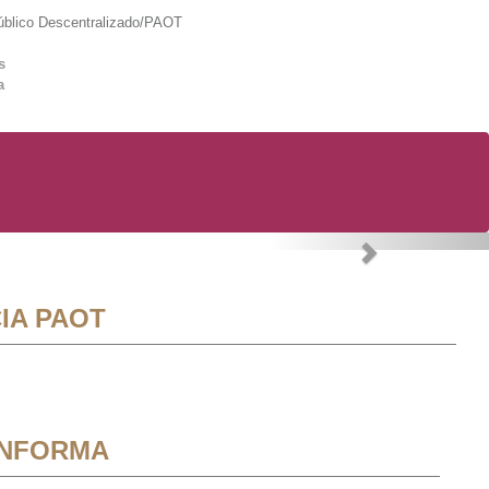
lico Descentralizado/PAOT
s
a
Next
IA PAOT
INFORMA