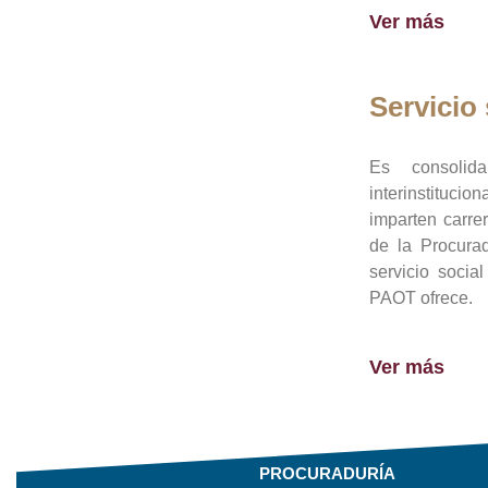
Ver más
Servicio 
Es consolid
interinstituci
imparten carre
de la Procura
servicio socia
PAOT ofrece.
Ver más
PROCURADURÍA