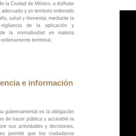
de la Ciudad de México, a disfrutar
 adecuado y un territorio ordenado
llo, salud y bienestar, mediante la
vigilancia de la aplicación y
 de la normatividad en materia
 ordenamiento territorial.
encia e información
ia gubernamental es la obligación
os de hacer pública y accesible la
bre sus actividades y decisiones.
es permitir que los ciudadanos