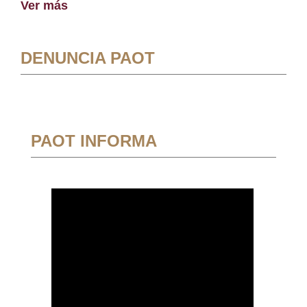
Ver más
DENUNCIA PAOT
PAOT INFORMA