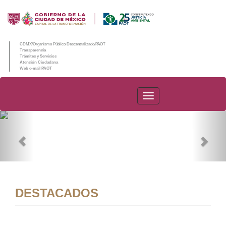
CDMX/Organismo Público Descentralizado/PAOT
Transparencia
Trámites y Servicios
Atención Ciudadana
Web e-mail PAOT
PAOT
Previous
Nex
DESTACADOS