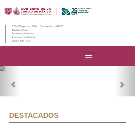
CDMX/Organismo Público Descentralizado/PAOT
Transparencia
Trámites y Servicios
Atención Ciudadana
Web e-mail PAOT
PAOT
Previous
Nex
DESTACADOS