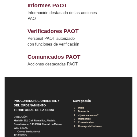
Informes PAOT
Información destacada de las acciones
PAOT
Verificadores PAOT
Personal PAOT autorizado
con funciones de verificación
Comunicados PAOT
Acciones destacadas PAOT
PROCURADURÍA AMBIENTAL Y
Navegación
DEL ORDENAMIENTO
Inicio
TERRITORIAL DE LA CDMX
Denuncia
¿Quiénes somos?
DIRECCIÓN
Micrositios
Medellín 202, Col. Roma Sur, Alcaldía
Comunicados
Cuauhtémoc, C.P. 06700, Ciudad de México
Consejo de Gobierno
WEB E-MAIL
Correo Institucional
TELÉFONO