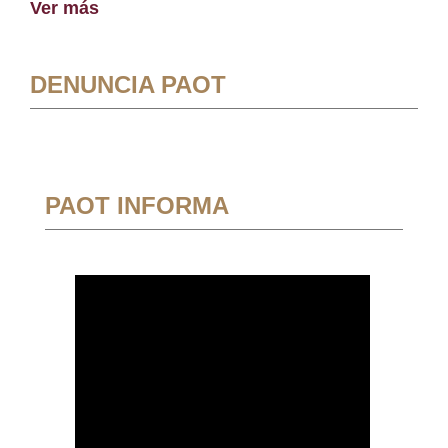
Ver más
DENUNCIA PAOT
PAOT INFORMA