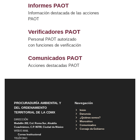
Informes PAOT
Información destacada de las acciones
PAOT
Verificadores PAOT
Personal PAOT autorizado
con funciones de verificación
Comunicados PAOT
Acciones destacadas PAOT
PROCURADURÍA AMBIENTAL Y
Navegación
DEL ORDENAMIENTO
Inicio
TERRITORIAL DE LA CDMX
Denuncia
¿Quiénes somos?
DIRECCIÓN
Micrositios
Medellín 202, Col. Roma Sur, Alcaldía
Comunicados
Cuauhtémoc, C.P. 06700, Ciudad de México
Consejo de Gobierno
WEB E-MAIL
Correo Institucional
TELÉFONO