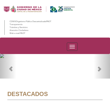
CDMX/Organismo Público Descentralizado/PAOT
Transparencia
Trámites y Servicios
Atención Ciudadana
Web e-mail PAOT
PAOT
Previous
Nex
DESTACADOS