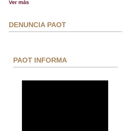
Ver más
DENUNCIA PAOT
PAOT INFORMA