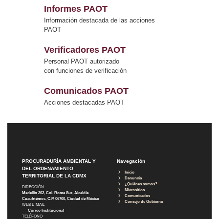
Informes PAOT
Información destacada de las acciones
PAOT
Verificadores PAOT
Personal PAOT autorizado
con funciones de verificación
Comunicados PAOT
Acciones destacadas PAOT
PROCURADURÍA AMBIENTAL Y
Navegación
DEL ORDENAMIENTO
Inicio
TERRITORIAL DE LA CDMX
Denuncia
¿Quiénes somos?
DIRECCIÓN
Micrositios
Medellín 202, Col. Roma Sur, Alcaldía
Comunicados
Cuauhtémoc, C.P. 06700, Ciudad de México
Consejo de Gobierno
WEB E-MAIL
Correo Institucional
TELÉFONO