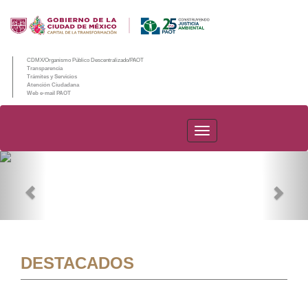
CDMX/Organismo Público Descentralizado/PAOT
Transparencia
Trámites y Servicios
Atención Ciudadana
Web e-mail PAOT
PAOT
Previous
Nex
DESTACADOS