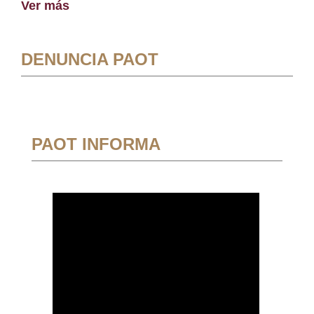
Ver más
DENUNCIA PAOT
PAOT INFORMA