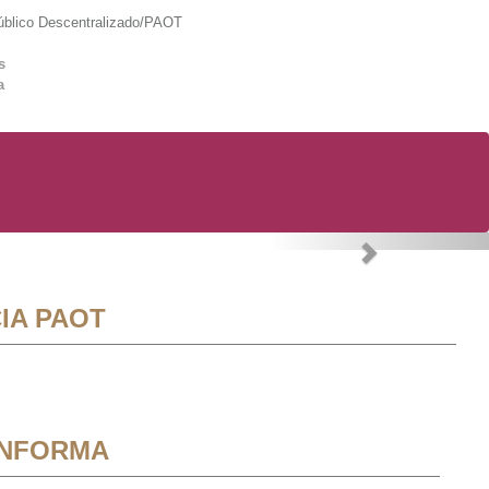
lico Descentralizado/PAOT
s
a
Next
IA PAOT
INFORMA