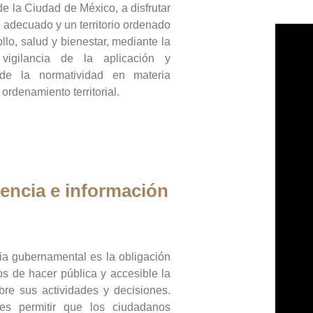
de la Ciudad de México, a disfrutar
 adecuado y un territorio ordenado
llo, salud y bienestar, mediante la
vigilancia de la aplicación y
 de la normatividad en materia
 ordenamiento territorial.
encia e información
ia gubernamental es la obligación
os de hacer pública y accesible la
bre sus actividades y decisiones.
es permitir que los ciudadanos