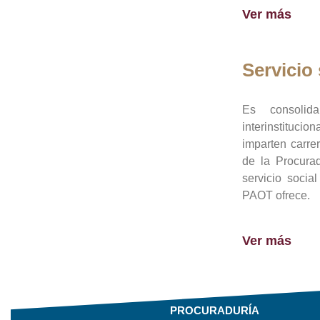
Ver más
Servicio 
Es consolid
interinstituci
imparten carre
de la Procura
servicio socia
PAOT ofrece.
Ver más
PROCURADURÍA