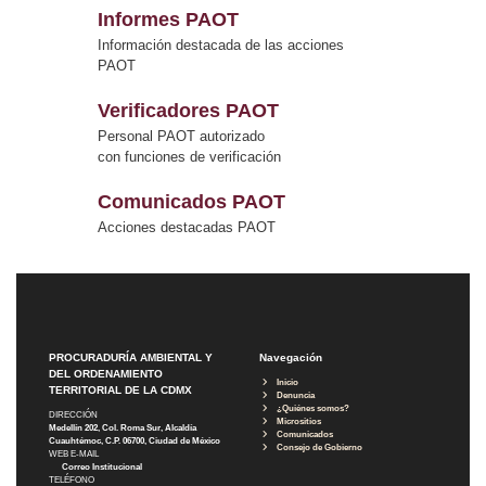
Informes PAOT
Información destacada de las acciones
PAOT
Verificadores PAOT
Personal PAOT autorizado
con funciones de verificación
Comunicados PAOT
Acciones destacadas PAOT
PROCURADURÍA AMBIENTAL Y
Navegación
DEL ORDENAMIENTO
Inicio
TERRITORIAL DE LA CDMX
Denuncia
¿Quiénes somos?
DIRECCIÓN
Micrositios
Medellín 202, Col. Roma Sur, Alcaldía
Comunicados
Cuauhtémoc, C.P. 06700, Ciudad de México
Consejo de Gobierno
WEB E-MAIL
Correo Institucional
TELÉFONO