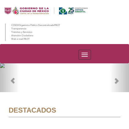
CDMX/Organismo Público Descentralizado/PAOT
Transparencia
Trámites y Servicios
Atención Ciudadana
Web e-mail PAOT
PAOT
Previous
Nex
DESTACADOS