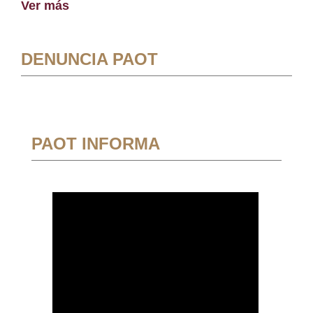
Ver más
DENUNCIA PAOT
PAOT INFORMA