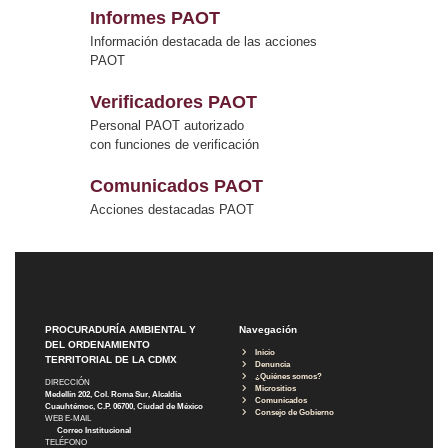
Informes PAOT
Información destacada de las acciones
PAOT
Verificadores PAOT
Personal PAOT autorizado
con funciones de verificación
Comunicados PAOT
Acciones destacadas PAOT
PROCURADURÍA AMBIENTAL Y
Navegación
DEL ORDENAMIENTO
Inicio
TERRITORIAL DE LA CDMX
Denuncia
¿Quiénes somos?
DIRECCIÓN
Micrositios
Medellín 202, Col. Roma Sur, Alcaldía
Comunicados
Cuauhtémoc, C.P. 06700, Ciudad de México
Consejo de Gobierno
WEB E-MAIL
Correo Institucional
TELÉFONO