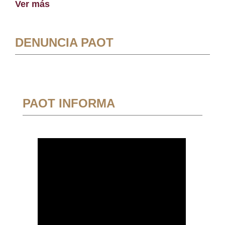
Ver más
DENUNCIA PAOT
PAOT INFORMA