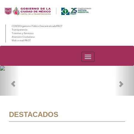
CDMX/Organismo Público Descentralizado/PAOT
Transparencia
Trámites y Servicios
Atención Ciudadana
Web e-mail PAOT
PAOT
Previous
Nex
DESTACADOS