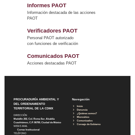
Informes PAOT
Información destacada de las acciones
PAOT
Verificadores PAOT
Personal PAOT autorizado
con funciones de verificación
Comunicados PAOT
Acciones destacadas PAOT
PROCURADURÍA AMBIENTAL Y
Navegación
DEL ORDENAMIENTO
Inicio
TERRITORIAL DE LA CDMX
Denuncia
¿Quiénes somos?
DIRECCIÓN
Micrositios
Medellín 202, Col. Roma Sur, Alcaldía
Comunicados
Cuauhtémoc, C.P. 06700, Ciudad de México
Consejo de Gobierno
WEB E-MAIL
Correo Institucional
TELÉFONO