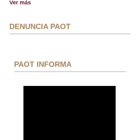
Ver más
DENUNCIA PAOT
PAOT INFORMA