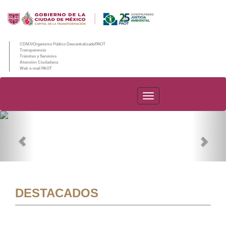
CDMX/Organismo Público Descentralizado/PAOT
Transparencia
Trámites y Servicios
Atención Ciudadana
Web e-mail PAOT
PAOT
Previous
Nex
DESTACADOS