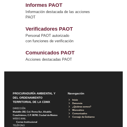
Informes PAOT
Información destacada de las acciones
PAOT
Verificadores PAOT
Personal PAOT autorizado
con funciones de verificación
Comunicados PAOT
Acciones destacadas PAOT
PROCURADURÍA AMBIENTAL Y
Navegación
DEL ORDENAMIENTO
Inicio
TERRITORIAL DE LA CDMX
Denuncia
¿Quiénes somos?
DIRECCIÓN
Micrositios
Medellín 202, Col. Roma Sur, Alcaldía
Comunicados
Cuauhtémoc, C.P. 06700, Ciudad de México
Consejo de Gobierno
WEB E-MAIL
Correo Institucional
TELÉFONO