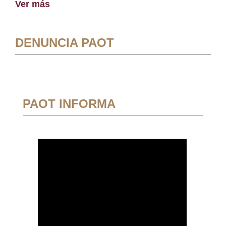
Ver más
DENUNCIA PAOT
PAOT INFORMA