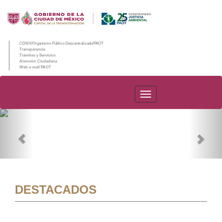
CDMX/Organismo Público Descentralizado/PAOT
Transparencia
Trámites y Servicios
Atención Ciudadana
Web e-mail PAOT
PAOT
Previous
Nex
DESTACADOS