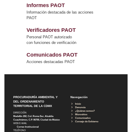
Informes PAOT
Información destacada de las acciones
PAOT
Verificadores PAOT
Personal PAOT autorizado
con funciones de verificación
Comunicados PAOT
Acciones destacadas PAOT
PROCURADURÍA AMBIENTAL Y
Navegación
DEL ORDENAMIENTO
Inicio
TERRITORIAL DE LA CDMX
Denuncia
¿Quiénes somos?
DIRECCIÓN
Micrositios
Medellín 202, Col. Roma Sur, Alcaldía
Comunicados
Cuauhtémoc, C.P. 06700, Ciudad de México
Consejo de Gobierno
WEB E-MAIL
Correo Institucional
TELÉFONO