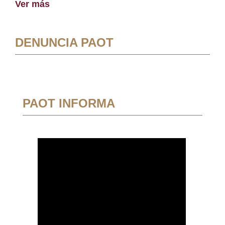
Ver más
DENUNCIA PAOT
PAOT INFORMA