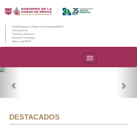
CDMX/Organismo Público Descentralizado/PAOT
Transparencia
Trámites y Servicios
Atención Ciudadana
Web e-mail PAOT
PAOT
Previous
Nex
DESTACADOS