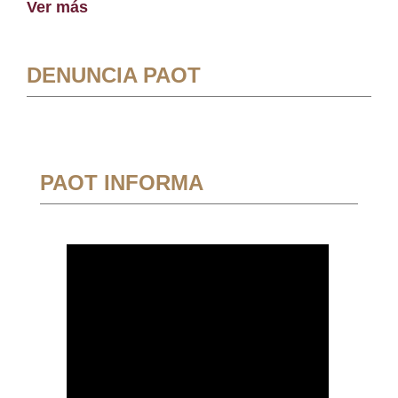
Ver más
DENUNCIA PAOT
PAOT INFORMA