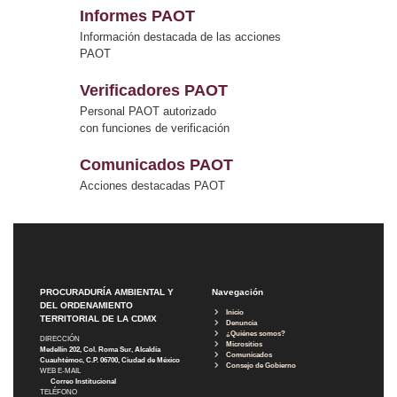
Informes PAOT
Información destacada de las acciones
PAOT
Verificadores PAOT
Personal PAOT autorizado
con funciones de verificación
Comunicados PAOT
Acciones destacadas PAOT
PROCURADURÍA AMBIENTAL Y
Navegación
DEL ORDENAMIENTO
Inicio
TERRITORIAL DE LA CDMX
Denuncia
¿Quiénes somos?
DIRECCIÓN
Micrositios
Medellín 202, Col. Roma Sur, Alcaldía
Comunicados
Cuauhtémoc, C.P. 06700, Ciudad de México
Consejo de Gobierno
WEB E-MAIL
Correo Institucional
TELÉFONO