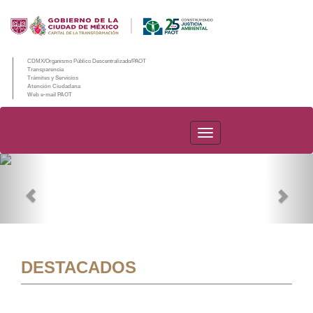
CDMX/Organismo Público Descentralizado/PAOT
Transparencia
Trámites y Servicios
Atención Ciudadana
Web e-mail PAOT
PAOT
Previous
Nex
DESTACADOS