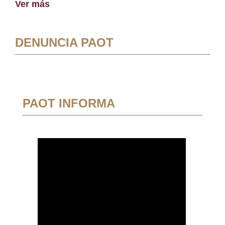
Ver más
DENUNCIA PAOT
PAOT INFORMA