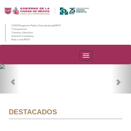
CDMX/Organismo Público Descentralizado/PAOT
Transparencia
Trámites y Servicios
Atención Ciudadana
Web e-mail PAOT
PAOT
Previous
Nex
DESTACADOS