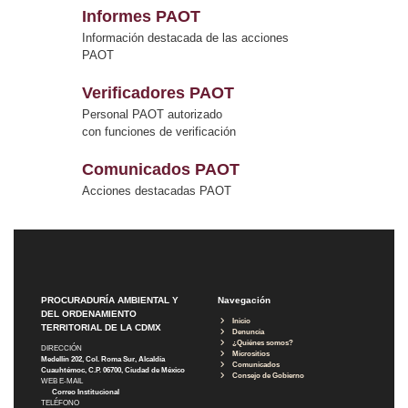
Informes PAOT
Información destacada de las acciones
PAOT
Verificadores PAOT
Personal PAOT autorizado
con funciones de verificación
Comunicados PAOT
Acciones destacadas PAOT
PROCURADURÍA AMBIENTAL Y
Navegación
DEL ORDENAMIENTO
Inicio
TERRITORIAL DE LA CDMX
Denuncia
¿Quiénes somos?
DIRECCIÓN
Micrositios
Medellín 202, Col. Roma Sur, Alcaldía
Comunicados
Cuauhtémoc, C.P. 06700, Ciudad de México
Consejo de Gobierno
WEB E-MAIL
Correo Institucional
TELÉFONO